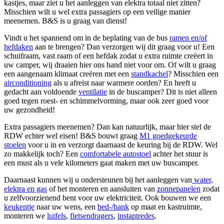
kastjes, maar ziet u het aanleggen van elektra totaal niet zitten?
Misschien wilt u wel extra passagiers op een veilige manier
meenemen. B&S is u graag van dienst!
Vindt u het spannend om in de beplating van de bus
ramen en/of
hefdaken
aan te brengen? Dan verzorgen wij dit graag voor u! Een
schuifraam, vast raam of een hefdak zodat u extra ruimte creëert in
uw camper, wij draaien hier ons hand niet voor om. Of wilt u graag
een aangenaam klimaat creëren met een
standkachel
? Misschien een
airconditioning
als u afreist naar warmere oorden? En heeft u
gedacht aan voldoende
ventilatie
in de buscamper? Dit is niet alleen
goed tegen roest- en schimmelvorming, maar ook zeer goed voor
uw gezondheid!
Extra passagiers meenemen? Dan kan natuurlijk, maar hier stel de
RDW echter wel eisen! B&S bouwt graag
M1 goedgekeurde
stoelen
voor u in en verzorgt daarnaast de keuring bij de RDW. Wel
zo makkelijk toch? Een
comfortabele autostoel
achter het stuur is
een must als u vele kilometers gaat maken met uw buscamper.
Daarnaast kunnen wij u ondersteunen bij het aanleggen van
water,
elektra en gas
of het monteren en aansluiten van
zonnepanelen
zodat
u zelfvoorzienend bent voor uw elektriciteit. Ook bouwen we een
keukentje
naar uw wens, een
bed-/bank
op maat en kastruimte,
monteren we
luifels
,
fietsendragers
,
instaptredes
.